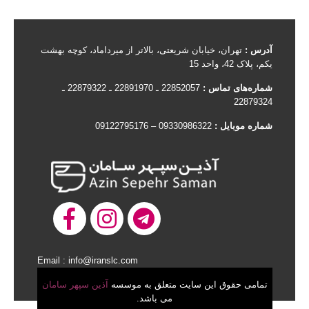
آدرس :
تهران، خیابان شریعتی، بالاتر از میرداماد، کوچه بهشت
یکم، پلاک 42، واحد 15
شماره‌های تماس :
22852057 ـ 22891970 ـ 22879322 ـ
22879324
شماره موبایل :
09330986322 – 09122795176
Email : info@iranslc.com
تمامی حقوق این سایت متعلق به موسسه
آذین سپهر سامان
می باشد.