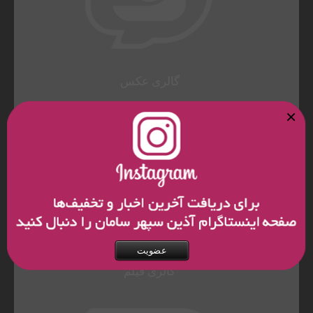
گالری عکس
×
عضویت
گالری فیلم