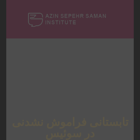
[rev_slider architect2]
تابستانی فراموش نشدنی
در سوئیس