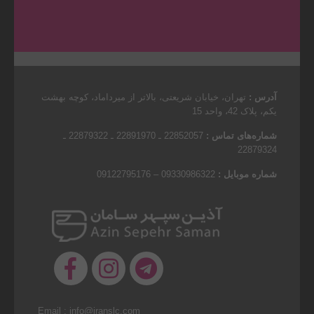
آدرس :
تهران، خیابان شریعتی، بالاتر از میرداماد، کوچه بهشت
یکم، پلاک 42، واحد 15
شماره‌های تماس :
22852057 ـ 22891970 ـ 22879322 ـ
22879324
شماره موبایل :
09330986322 – 09122795176
Email : info@iranslc.com