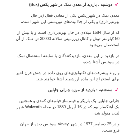
دوشنبه : بازدید از معدن نمک در شهر بِکس (Bex)
معدن نمک در شهر بِکس یکی از معادن فعال (در حال
بهره‌برداری) و یکی از جذابیت‌های توریستی این شهر است،
که از سال 1684 میلادی در حال بهره‌برداری است و با بیش از
50 کیلومتر تونل و کانال زیرزمینی سالانه 30000 تن نمک از آن
استحصال می‌شود.
در بازدید از این معدن، بازدیدکنندگان با سابقه استحصال نمک
در سوئیس آشنا شده،
و روند پیشرفت‌های تکنولوژی‌های روی داده در شش قرن اخیر
برای استخراج این ماده ارزشمند آشنا خواهند شد.
سه‌شنبه : بازدید از موزه چارلی چاپلین
چارلی چاپلین یک بازیگر و فیلم‌ساز فیلم‌های کمدی و همچنین
یک آهنگساز بود که در 16 آپریل 1889 در محله Walworth شهر
لندن متولد شد،
و در 25 دسامبر 1977 در شهر Vevey سوئیس دیده از جهان
فرو بست.