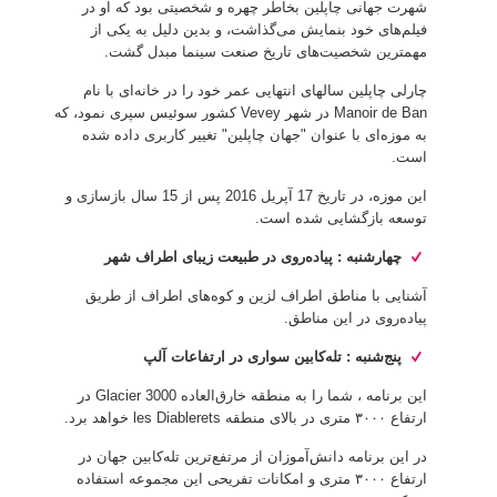
شهرت جهانی چاپلین بخاطر چهره و شخصیتی بود که او در
فیلم‌های خود بنمایش می‌گذاشت، و بدین دلیل به یکی از
مهمترین شخصیت‌های تاریخ صنعت سینما مبدل گشت.
چارلی چاپلین سالهای انتهایی عمر خود را در خانه‌ای با نام
Manoir de Ban در شهر Vevey کشور سوئیس سپری نمود، که
به موزه‌ای با عنوان "جهان چاپلین" تغییر کاربری داده شده
است.
این موزه، در تاریخ 17 آپریل 2016 پس از 15 سال بازسازی و
توسعه بازگشایی شده است.
چهارشنبه : پیاده‌روی در طبیعت زیبای اطراف شهر
آشنایی با مناطق اطراف لزین و کوه‌های اطراف از طریق
پیاده‌روی در این مناطق.
پنج‌شنبه : تله‌کابین سواری در ارتفاعات آلپ
این برنامه ، شما را به منطقه خارق‌العاده Glacier 3000 در
ارتفاع ۳۰۰۰ متری در بالای منطقه les Diablerets خواهد برد.
در این برنامه دانش‌آموزان از مرتفع‌ترین تله‌کابین جهان در
ارتفاع ۳۰۰۰ متری و امکانات تفریحی این مجموعه استفاده