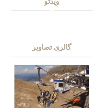
ویدئو
گالری تصاویر