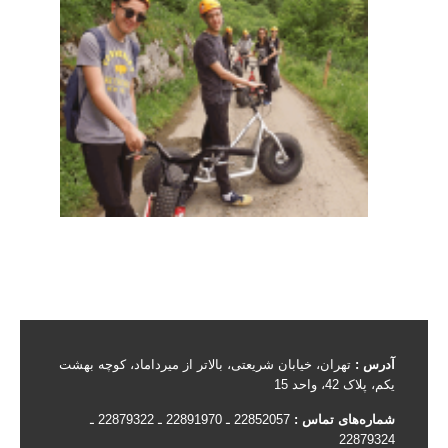
آدرس :
تهران، خیابان شریعتی، بالاتر از میرداماد، کوچه بهشت
یکم، پلاک 42، واحد 15
شماره‌های تماس :
22852057 ـ 22891970 ـ 22879322 ـ
22879324