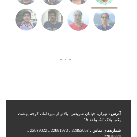
آدرس :
تهران، خیابان شریعتی، بالاتر از میرداماد، کوچه بهشت
یکم، پلاک 42، واحد 15
شماره‌های تماس :
22852057 ـ 22891970 ـ 22879322 ـ
22879324