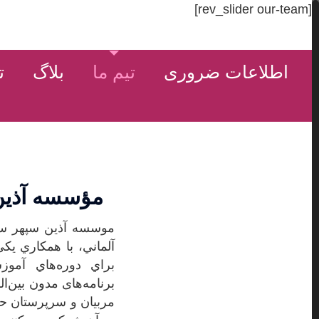
[rev_slider our-team]
صفحه اصلی
درباره SLC
فعالیت ه
اطلاعات ضروری
تیم ما
بلاگ
ت
مؤسسه آذین 
موسسه آذین سپهر سام
آلماني، با همکاري ي
براي دوره‌هاي آموزش
برنامه‌های مدون بین‌
مربیان و سرپرستان حرف