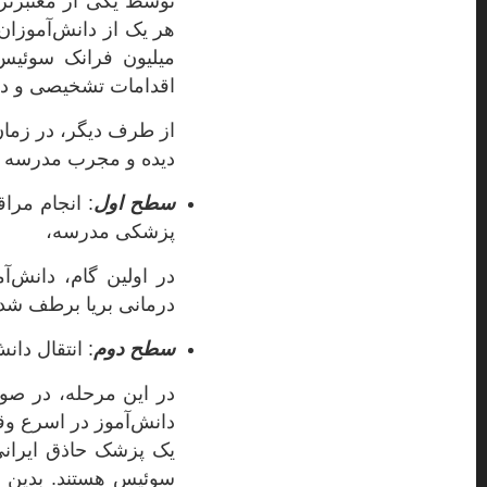
توسط یکی از معتبرتر
هر یک از دانش‌آموزان
میلیون فرانک سوئیس د
اقدامات تشخیصی و درم
از طرف دیگر، در زمان
دیده و مجرب مدرسه تابستانی SLC، در سه سطح ب
سطح اول
: انجام مرا
پزشکی مدرسه،
در اولین گام، دانش‌
درمانی بریا برطف شد
سطح دوم
: انتقال دان
در این مرحله، در صور
دانش‌آموز در اسرع وق
یک پزشک حاذق ایرانی
سوئیس هستند. بدین تر