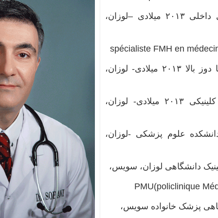
· متخصص بیماریهای داخلی‌ ۲۰۱۳ میلادی –لوزان،
spécialiste FMH en médecin
· مدرک رادیولوژی با دوز بالا ۲۰۱۳ میلادی- لوزان،
· مدرک آزمایشگاه کلینیکی ۲۰۱۳ میلادی- لوزان،
انشکده علوم پزشکی‌ -لوزان،
لینیک دانشگاهی لوزان، سویس،
PMU(policlinique Médi
گاهی پزشک خانواده سویس،