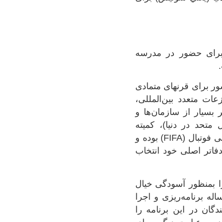
 برای حضور در مدرسه
ر برای قرنهای متمادی
ات متعدد بین‌المللی،
بسیار از سازمان‌ها و
متحد در دنیا)، کمیته
بین‌المللی المپیک (IOC)، کمیته بین‌المللی صلیب سرخ (ICRC) و فدراسیون بین‌المللی فوتبال (FIFA) بوده و
فاتر اصلی خود انتخاب
 تابستانی SLC، تمهیدات موثری را بمنظور آسودگی خیال
له برنامه‌ریزی و اجرا
تفریحی تابستانی SLC، تمام شرکت‌کنندگان در این برنامه را